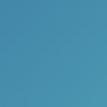
FastSoft
- Dese